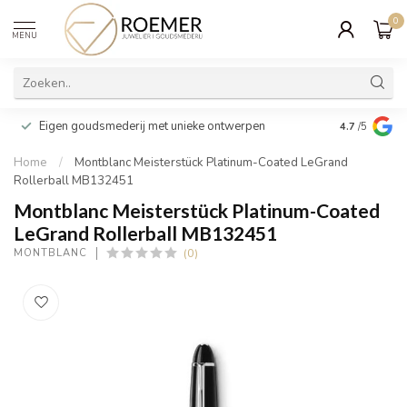
0
MENU
Wij verpakk
Eigen goudsmederij met unieke ontwerpen
4.7
/5
cadeau
Home
/
Montblanc Meisterstück Platinum-Coated LeGrand
Rollerball MB132451
Montblanc Meisterstück Platinum-Coated
LeGrand Rollerball MB132451
(0)
MONTBLANC