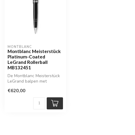
MONTBLANC
Montblanc Meisterstück
Platinum-Coated
LeGrand Rollerball
MB132451
De Montblanc Meisterstück
LeGrand balpen met
platinum afwerking is een
€620,00
harmonieu...