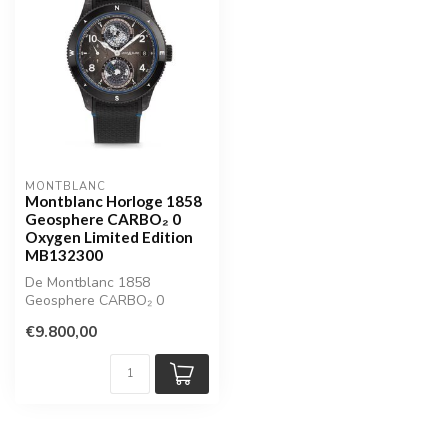
MONTBLANC
Montblanc Horloge 1858
Geosphere CARBO₂ 0
Oxygen Limited Edition
MB132300
De Montblanc 1858
Geosphere CARBO₂ 0
Oxygen Limited Edition
€9.800,00
MB132300 is een gren...