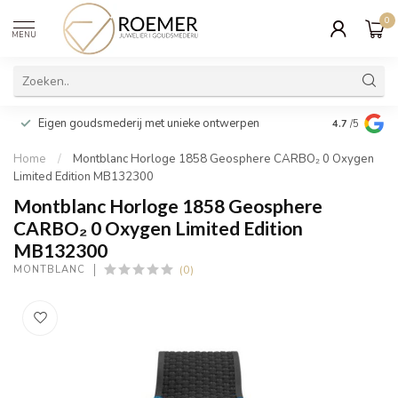
0
MENU
Wij verpakk
Eigen goudsmederij met unieke ontwerpen
4.7
/5
cadeau
Home
/
Montblanc Horloge 1858 Geosphere CARBO₂ 0 Oxygen
Limited Edition MB132300
Montblanc Horloge 1858 Geosphere
CARBO₂ 0 Oxygen Limited Edition
MB132300
(0)
MONTBLANC