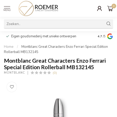
0
MENU
Wij verpakk
Eigen goudsmederij met unieke ontwerpen
4.7
/5
cadeau
Home
/
Montblanc Great Characters Enzo Ferrari Special Edition
Rollerball MB132145
Montblanc Great Characters Enzo Ferrari
Special Edition Rollerball MB132145
(0)
MONTBLANC