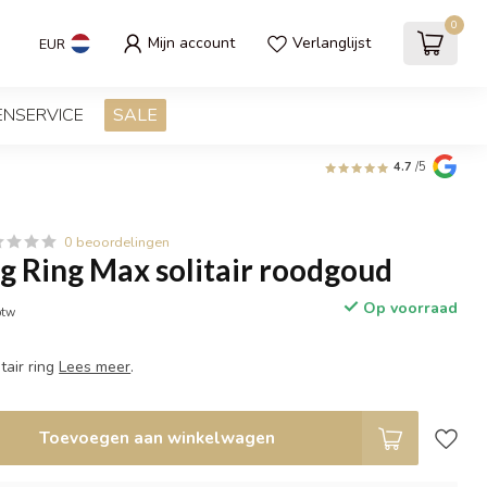
0
Mijn account
Verlanglijst
EUR
ENSERVICE
SALE
4.7
/5
0 beoordelingen
g Ring Max solitair roodgoud
Op voorraad
btw
tair ring
Lees meer
.
Toevoegen aan winkelwagen