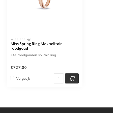
MISS SPRING
Miss Spring Ring Max solitair
roodgoud
14K roodgouden solitair ring
€727,00
Vergelijk