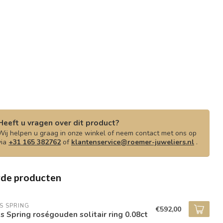
Heeft u vragen over dit product?
Wij helpen u graag in onze winkel of neem contact met ons op
via
+31 165 382762
of
klantenservice@roemer-juweliers.nl
.
rde producten
S SPRING
€592,00
s Spring roségouden solitair ring 0.08ct