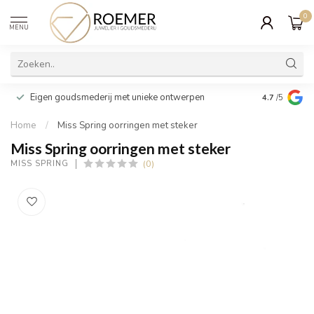
0
MENU
Wij verpakk
Eigen goudsmederij met unieke ontwerpen
4.7
/5
cadeau
Home
/
Miss Spring oorringen met steker
Miss Spring oorringen met steker
(0)
MISS SPRING