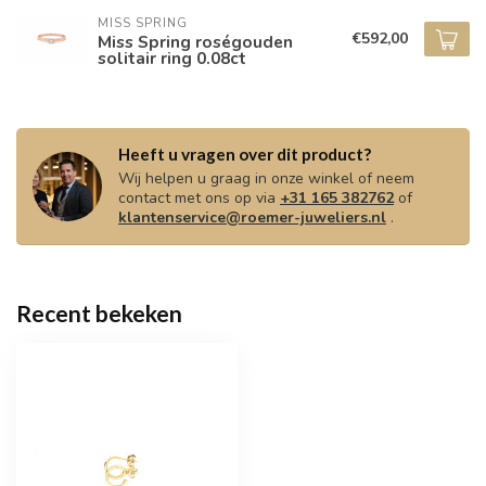
MISS SPRING
€592,00
Miss Spring roségouden
solitair ring 0.08ct
Heeft u vragen over dit product?
Wij helpen u graag in onze winkel of neem
contact met ons op via
+31 165 382762
of
klantenservice@roemer-juweliers.nl
.
Recent bekeken