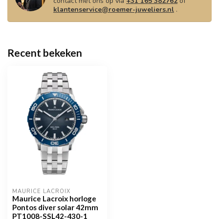
contact met ons op via
+31 165 382762
of
klantenservice@roemer-juweliers.nl
.
Recent bekeken
MAURICE LACROIX
Maurice Lacroix horloge
Pontos diver solar 42mm
PT1008-SSL42-430-1