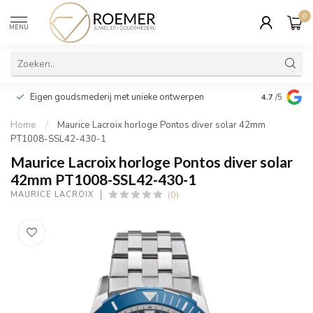
0
MENU
Wij verpakk
Eigen goudsmederij met unieke ontwerpen
4.7
/5
cadeau
Home
/
Maurice Lacroix horloge Pontos diver solar 42mm
PT1008-SSL42-430-1
Maurice Lacroix horloge Pontos diver solar
42mm PT1008-SSL42-430-1
(0)
MAURICE LACROIX