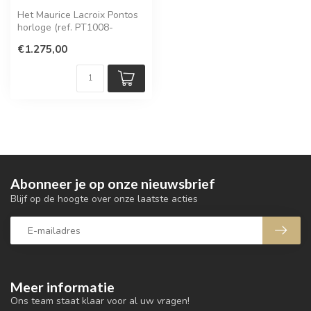
Het Maurice Lacroix Pontos
horloge (ref. PT1008-
SSL42-430-1) combineert
€1.275,00
een spor...
Abonneer je op onze nieuwsbrief
Blijf op de hoogte over onze laatste acties
Meer informatie
Ons team staat klaar voor al uw vragen!