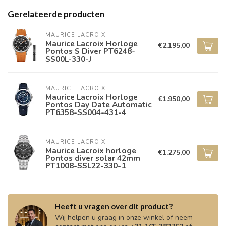
Gerelateerde producten
MAURICE LACROIX
Maurice Lacroix Horloge
€2.195,00
Pontos S Diver PT6248-
SS00L-330-J
MAURICE LACROIX
Maurice Lacroix Horloge
€1.950,00
Pontos Day Date Automatic
PT6358-SS004-431-4
MAURICE LACROIX
Maurice Lacroix horloge
€1.275,00
Pontos diver solar 42mm
PT1008-SSL22-330-1
Heeft u vragen over dit product?
Wij helpen u graag in onze winkel of neem