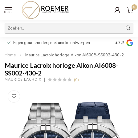
0
MENU
Wij verpakk
Eigen goudsmederij met unieke ontwerpen
4.7
/5
cadeau
Home
/
Maurice Lacroix horloge Aikon AI6008-SS002-430-2
Maurice Lacroix horloge Aikon AI6008-
SS002-430-2
(0)
MAURICE LACROIX