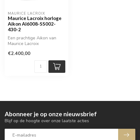
MAURICE LACROIX
Maurice Lacroix horloge
Aikon AI6008-SS002-
430-2
Een prachtige Aikon van
Maurice Lacroix
€2.400,00
Abonneer je op onze nieuwsbrief
Blijf op de hoogte over onze laatste acties