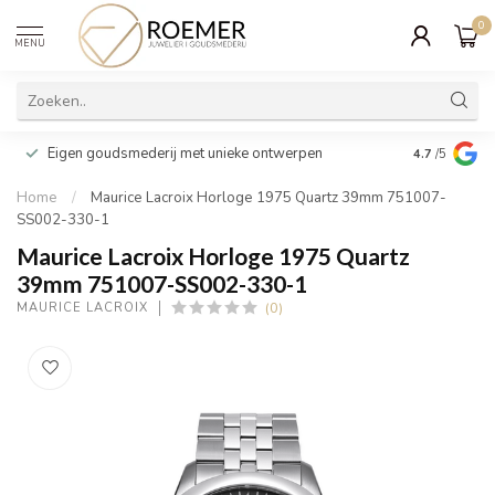
0
MENU
Wij verpakk
Eigen goudsmederij met unieke ontwerpen
4.7
/5
cadeau
Home
/
Maurice Lacroix Horloge 1975 Quartz 39mm 751007-
SS002-330-1
Maurice Lacroix Horloge 1975 Quartz
39mm 751007-SS002-330-1
(0)
MAURICE LACROIX