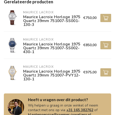
Gerelateerde producten
MAURICE LACROIX
Maurice Lacroix Horloge 1975
€750,00
Quartz 39mm 751007-SS001-
130-3
MAURICE LACROIX
Maurice Lacroix Horloge 1975
€850,00
Quartz 39mm 751007-SS002-
430-1
MAURICE LACROIX
Maurice Lacroix Horloge 1975
€975,00
Quartz 39mm 751007-PVY12-
130-1
Heeft u vragen over dit product?
Wij helpen u graag in onze winkel of neem
contact met ons op via
+31 165 382762
of
klantenservice@roemer-juweliers.nl
.