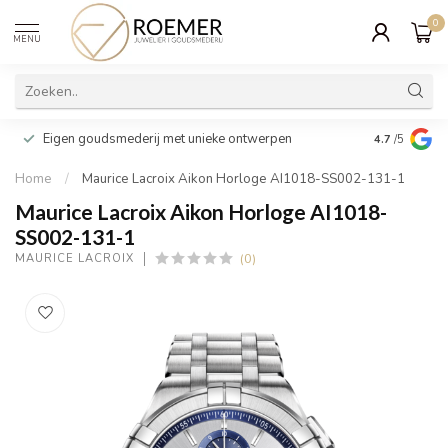
0
MENU
Wij verpakk
Eigen goudsmederij met unieke ontwerpen
4.7
/5
cadeau
Home
/
Maurice Lacroix Aikon Horloge AI1018-SS002-131-1
Maurice Lacroix Aikon Horloge AI1018-
SS002-131-1
(0)
MAURICE LACROIX