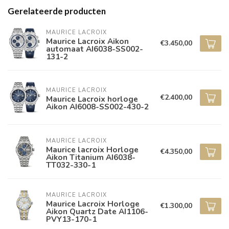
Gerelateerde producten
MAURICE LACROIX
Maurice Lacroix Aikon
€3.450,00
automaat AI6038-SS002-
131-2
MAURICE LACROIX
€2.400,00
Maurice Lacroix horloge
Aikon AI6008-SS002-430-2
MAURICE LACROIX
Maurice lacroix Horloge
€4.350,00
Aikon Titanium AI6038-
TT032-330-1
MAURICE LACROIX
Maurice Lacroix Horloge
€1.300,00
Aikon Quartz Date AI1106-
PVY13-170-1