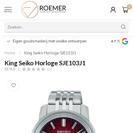
0
MENU
Wij verpakk
Eigen goudsmederij met unieke ontwerpen
4.7
/5
cadeau
Home
/
King Seiko Horloge SJE103J1
King Seiko Horloge SJE103J1
(0)
SEIKO