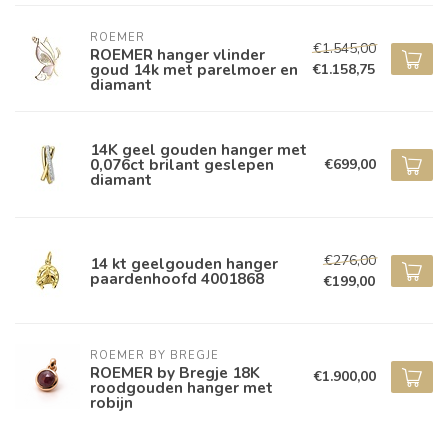
ROEMER
€1.545,00
ROEMER hanger vlinder
goud 14k met parelmoer en
€1.158,75
diamant
14K geel gouden hanger met
0,076ct brilant geslepen
€699,00
diamant
€276,00
14 kt geelgouden hanger
paardenhoofd 4001868
€199,00
ROEMER BY BREGJE
ROEMER by Bregje 18K
€1.900,00
roodgouden hanger met
robijn