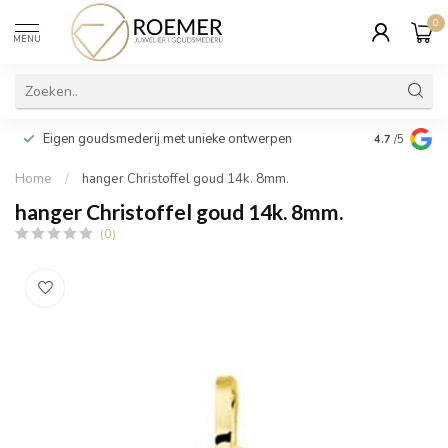
0
MENU
Wij verpakk
Eigen goudsmederij met unieke ontwerpen
4.7
/5
cadeau
Home
/
hanger Christoffel goud 14k. 8mm.
hanger Christoffel goud 14k. 8mm.
(0)