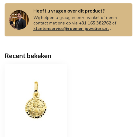
Heeft u vragen over dit product?
Wij helpen u graag in onze winkel of neem
contact met ons op via
+31 165 382762
of
klantenservice@roemer-juweliers.nl
.
Recent bekeken