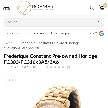
0
MENU
Wij verpakk
Eigen goudsmederij met unieke ontwerpen
4.7
/5
cadeau
Home
/
Frederique Constant Pre-owned Horloge
FC303/FC310x3A5/3A6
Frederique Constant Pre-owned Horloge
FC303/FC310x3A5/3A6
(0)
PRE-OWNED & VINTAGE