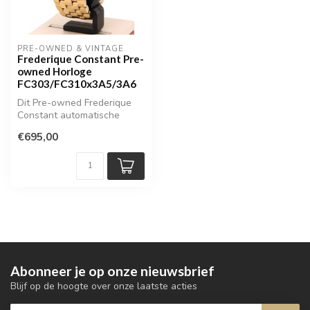
PRE-OWNED & VINTAGE
Frederique Constant Pre-
owned Horloge
FC303/FC310x3A5/3A6
Dit Pre-owned Frederique
Constant automatische
horloge combineert
€695,00
klassieke Zwit...
Abonneer je op onze nieuwsbrief
Blijf op de hoogte over onze laatste acties