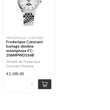
FREDERIQUE CONSTANT
Frederique Constant
horloge slimline
moonphase FC-
206MPWD1S6B
Ontdek de Frederique
Constant Slimline
Moonphase FC-
€1.195,00
206MPWD1S6B: een
elegant dam...