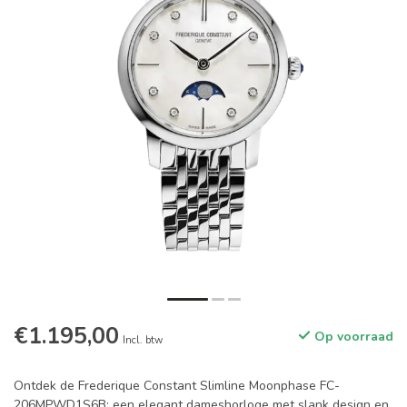
€1.195,00
Op voorraad
Incl. btw
Ontdek de Frederique Constant Slimline Moonphase FC-
206MPWD1S6B: een elegant dameshorloge met slank design en