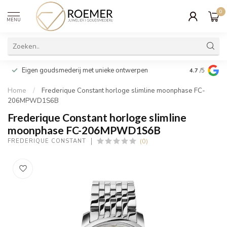
0
MENU
Wij verpakk
Eigen goudsmederij met unieke ontwerpen
4.7
/5
cadeau
Home
/
Frederique Constant horloge slimline moonphase FC-
206MPWD1S6B
Frederique Constant horloge slimline
moonphase FC-206MPWD1S6B
(0)
FREDERIQUE CONSTANT