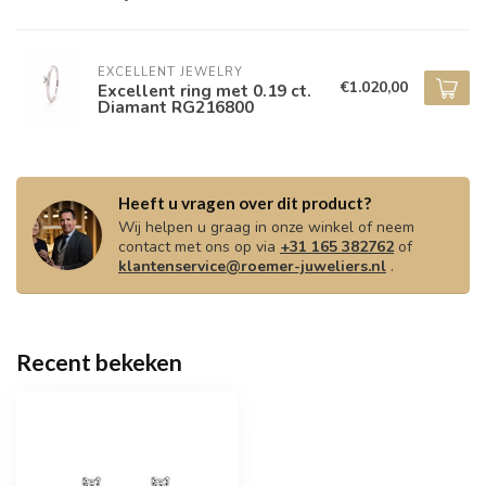
EXCELLENT JEWELRY
€1.020,00
Excellent ring met 0.19 ct.
Diamant RG216800
Heeft u vragen over dit product?
Wij helpen u graag in onze winkel of neem
contact met ons op via
+31 165 382762
of
klantenservice@roemer-juweliers.nl
.
Recent bekeken