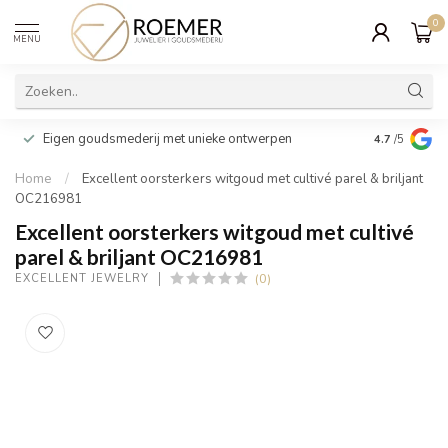
0
MENU
Wij verpakk
Eigen goudsmederij met unieke ontwerpen
4.7
/5
cadeau
Home
/
Excellent oorsterkers witgoud met cultivé parel & briljant
OC216981
Excellent oorsterkers witgoud met cultivé
parel & briljant OC216981
(0)
EXCELLENT JEWELRY