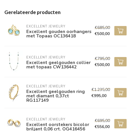
Gerelateerde producten
EXCELLENT JEWELRY
€685,00
Excellent gouden oorhangers
€500,00
met Topaas OC136418
EXCELLENT JEWELRY
€795,00
Excellent geelgouden collier
€500,00
met topaas CW136442
EXCELLENT JEWELRY
€1.235,00
Excellent geelgouden ring
met diamant 0,37ct
€995,00
RG117149
EXCELLENT JEWELRY
€695,00
Excellent oorstekers bicolor
€556,00
briljant 0,06 crt. OG416456