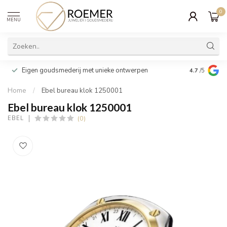
0
MENU
Wij verpakk
Eigen goudsmederij met unieke ontwerpen
4.7
/5
cadeau
Home
/
Ebel bureau klok 1250001
Ebel bureau klok 1250001
(0)
EBEL