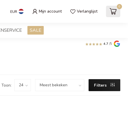
0
Mijn account
Verlanglijst
EUR
ENSERVICE
SALE
4.7
/5
Toon:
Filters