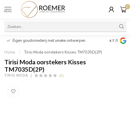
0
MENU
Wij verpakk
Eigen goudsmederij met unieke ontwerpen
4.7
/5
cadeau
Home
/
Tirisi Moda oorstekers Kisses TM7035D(2P)
Tirisi Moda oorstekers Kisses
TM7035D(2P)
(0)
TIRISI MODA