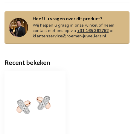
Heeft u vragen over dit product?
Wij helpen u graag in onze winkel of neem
contact met ons op via
+31 165 382762
of
klantenservice@roemer-juweliers.nl
.
Recent bekeken