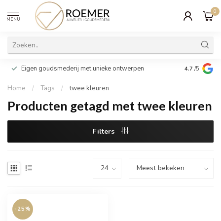
0
MENU
Wij verpakk
Eigen goudsmederij met unieke ontwerpen
4.7
/5
cadeau
Home
/
Tags
/
twee kleuren
Producten getagd met twee kleuren
Filters
-25%