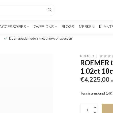
ACCESSOIRES
OVER ONS
BLOGS
MERKEN
KLANT
Eigen goudsmederij met unieke ontwerpen
ROEMER
ROEMER t
1.02ct 18
€4.225,00
In
Tennisarmband 14