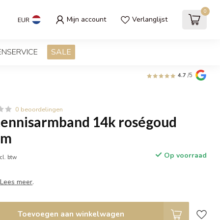
0
Mijn account
Verlanglijst
EUR
ENSERVICE
SALE
4.7
/5
0 beoordelingen
ennisarmband 14k roségoud
cm
Op voorraad
cl. btw
K
Lees meer
.
Toevoegen aan winkelwagen