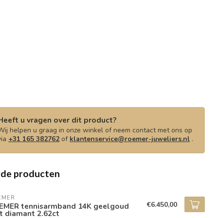
Heeft u vragen over dit product?
Wij helpen u graag in onze winkel of neem contact met ons op
via
+31 165 382762
of
klantenservice@roemer-juweliers.nl
.
rde producten
EMER
€6.450,00
EMER tennisarmband 14K geelgoud
t diamant 2.62ct