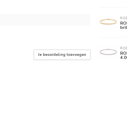
RO
RO
bri
RO
RO
Je beoordeling toevoegen
4.0