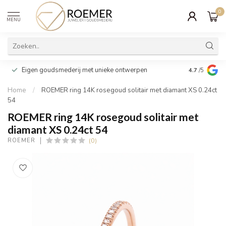
0
MENU
Wij verpakk
Eigen goudsmederij met unieke ontwerpen
4.7
/5
cadeau
Home
/
ROEMER ring 14K rosegoud solitair met diamant XS 0.24ct
54
ROEMER ring 14K rosegoud solitair met
diamant XS 0.24ct 54
(0)
ROEMER