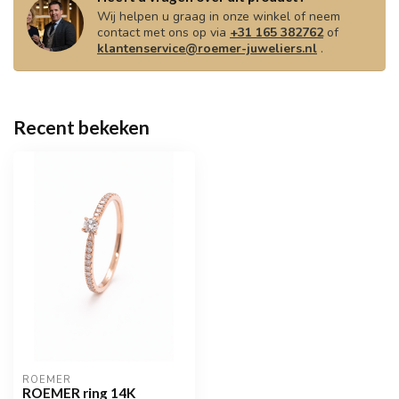
Wij helpen u graag in onze winkel of neem
contact met ons op via
+31 165 382762
of
klantenservice@roemer-juweliers.nl
.
Recent bekeken
ROEMER
ROEMER ring 14K