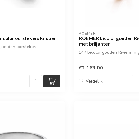
ROEMER
icolor oorstekers knopen
ROEMER bicolor gouden Riv
met briljanten
r gouden oorstekers
14K bicolor gouden Riviera rin
€2.163,00
k
Vergelijk