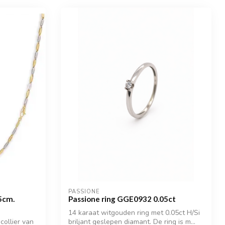
PASSIONE
5cm.
Passione ring GGE0932 0.05ct
14 karaat witgouden ring met 0.05ct H/Si
collier van
briljant geslepen diamant. De ring is m...