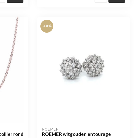
-40%
ROEMER
llier rond
ROEMER witgouden entourage