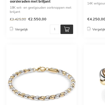
oorsieraden met briljant
14K witgoud
18K wit- en geelgouden oorknoppen met
briljant
€2.550,00
€4.250,0
€3.425,00
Vergelijk
Vergelij