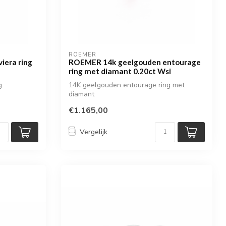
ROEMER
iera ring
ROEMER 14k geelgouden entourage
ring met diamant 0.20ct Wsi
g
14K geelgouden entourage ring met
diamant
€1.165,00
Vergelijk