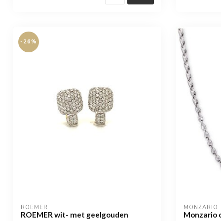
-26%
ROEMER
MONZARIO
ROEMER wit- met geelgouden
Monzario c