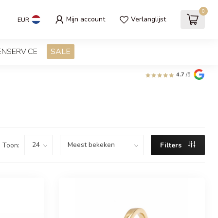
0
Mijn account
Verlanglijst
EUR
ENSERVICE
SALE
4.7
/5
Toon:
Filters