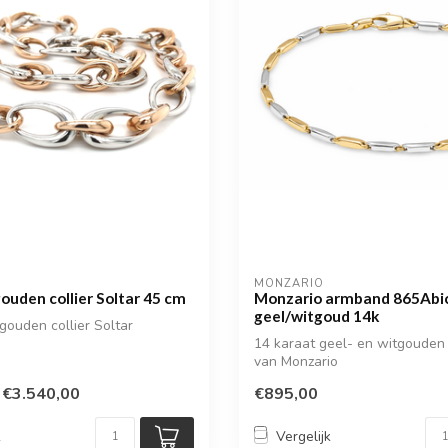
MONZARIO
uden collier Soltar 45 cm
Monzario armband 865Abi
geel/witgoud 14k
gouden collier Soltar
14 karaat geel- en witgoude
van Monzario
€3.540,00
€895,00
k
Vergelijk