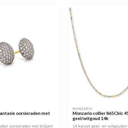
MONZARIO
ntasie oorsieraden met
Monzario collier 865Cbic 4
geel/witgoud 14k
den oorsieraden met briljant
14 karaat geel- en witgouden 