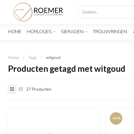
HOME
HORLOGES
SIERADEN
TROUWRINGEN
Home
/
Tags
/
witgoud
Producten getagd met witgoud
27
Producten
-40%