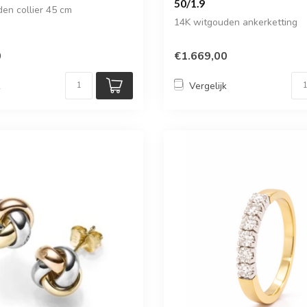
50/1.9
en collier 45 cm
14K witgouden ankerketting
0
€1.669,00
k
Vergelijk