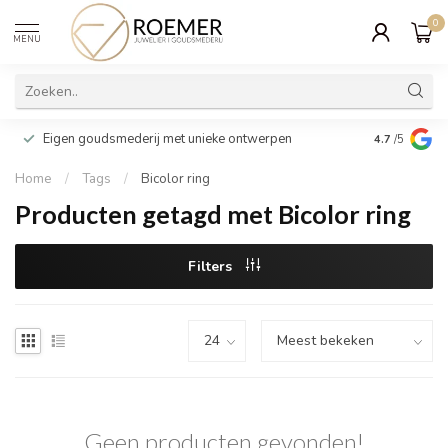
0
MENU
Wij verpakk
Eigen goudsmederij met unieke ontwerpen
4.7
/5
cadeau
Home
/
Tags
/
Bicolor ring
Producten getagd met Bicolor ring
Filters
Geen producten gevonden!