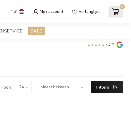
0
Mijn account
Verlanglijst
EUR
ENSERVICE
SALE
4.7
/5
Toon:
Filters