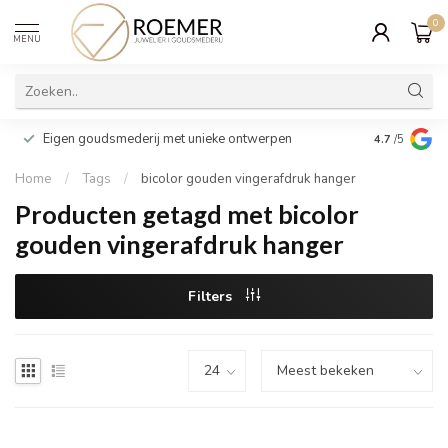
0
MENU
Wij verpakk
Eigen goudsmederij met unieke ontwerpen
4.7
/5
cadeau
Home
/
Tags
/
bicolor gouden vingerafdruk hanger
Producten getagd met bicolor
gouden vingerafdruk hanger
Filters